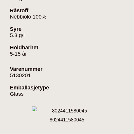
Råstoff
Nebbiolo 100%
Syre
5.3 g/l
Holdbarhet
5-15 år
Varenummer
5130201
Emballasjetype
Glass
8024411580045