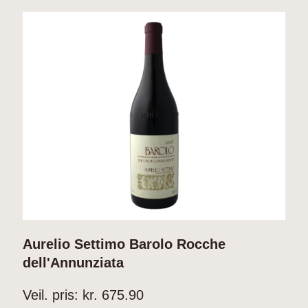
Aurelio Settimo Barolo Rocche
A
dell'Annunziata
V
Veil. pris: kr.
675.90
A