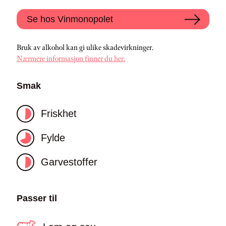
Se hos Vinmonopolet
Bruk av alkohol kan gi ulike skadevirkninger.
Nærmere informasjon finner du her.
Smak
Friskhet
Fylde
Garvestoffer
Passer til