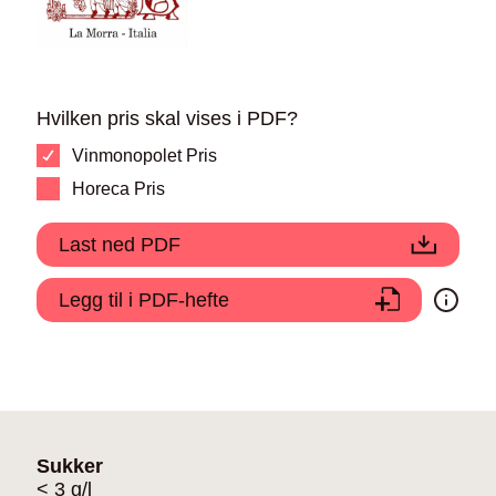
Hvilken pris skal vises i PDF?
Vinmonopolet Pris
Horeca Pris
Last ned PDF
Legg til i PDF-hefte
Sukker
< 3 g/l