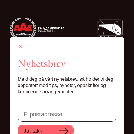
Nyhetsbrev
Palmer Group AS
Meld deg på vårt nyhetsbrev, så holder vi deg
Lille Grensen 7, 0159 Oslo
oppdatert med tips, nyheter, oppskrifter og
kommende arrangementer.
© 2024 Palmer Group AS
Ja, takk