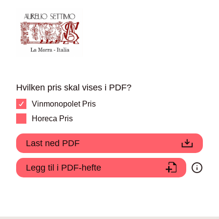
Hvilken pris skal vises i PDF?
Vinmonopolet Pris
Horeca Pris
Last ned PDF
Legg til i PDF-hefte