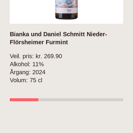
Bianka und Daniel Schmitt Nieder-
B
Flörsheimer Furmint
G
Veil. pris: kr.
269.90
V
Alkohol:
11%
A
Årgang:
2024
Å
Volum:
75 cl
V