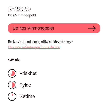
Kr 229.90
Pris Vinmonopolet
Se hos Vinmonopolet
Bruk av alkohol kan gi ulike skadevirkninger.
Nærmere informasjon finner du her.
Smak
Friskhet
Fylde
Sødme