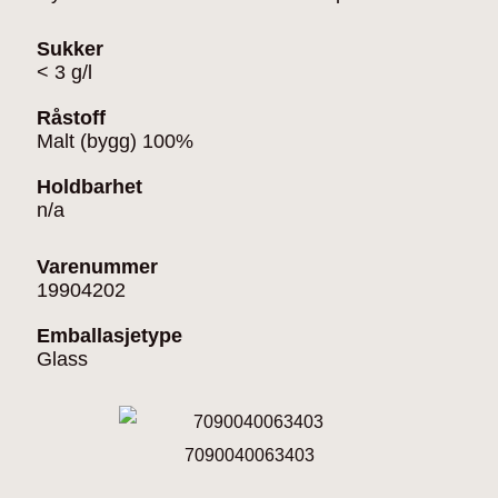
Sukker
< 3 g/l
Råstoff
Malt (bygg) 100%
Holdbarhet
n/a
Varenummer
19904202
Emballasjetype
Glass
7090040063403