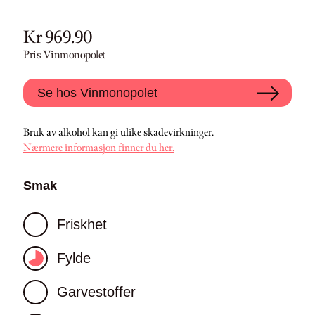
Kr 969.90
Pris Vinmonopolet
Se hos Vinmonopolet
Bruk av alkohol kan gi ulike skadevirkninger.
Nærmere informasjon finner du her.
Smak
Friskhet
Fylde
Garvestoffer