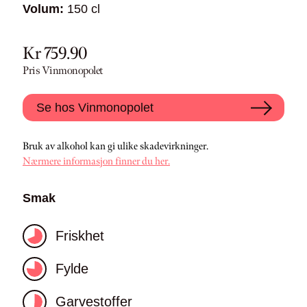
Volum:
150 cl
Kr 759.90
Pris Vinmonopolet
Se hos Vinmonopolet
Bruk av alkohol kan gi ulike skadevirkninger.
Nærmere informasjon finner du her.
Smak
Friskhet
Fylde
Garvestoffer