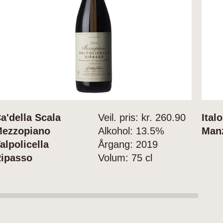
a'della Scala
Veil. pris: kr.
260.90
Ital
ezzopiano
Alkohol:
13.5%
Man
alpolicella
Årgang:
2019
ipasso
Volum:
75 cl