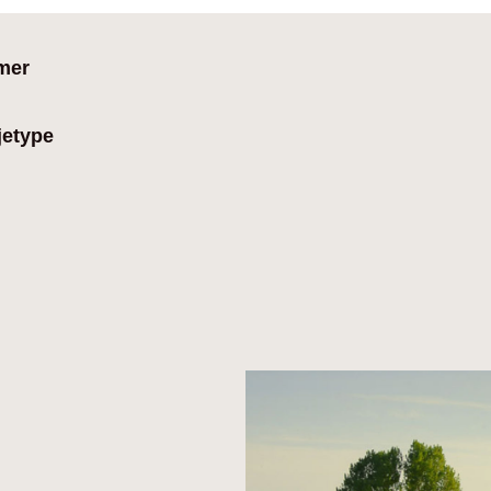
mer
jetype