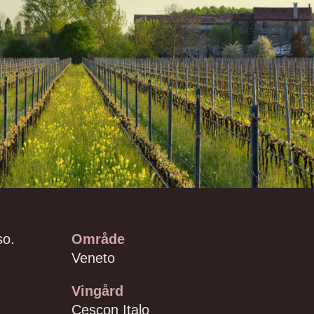
so.
Område
Veneto
Vingård
Cescon Italo