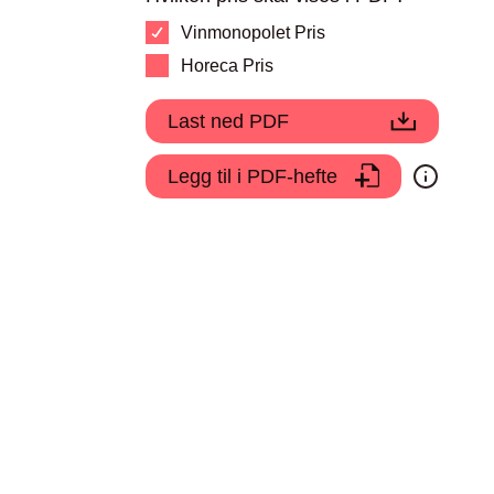
Vinmonopolet Pris
Horeca Pris
Last ned PDF
Legg til i PDF-hefte