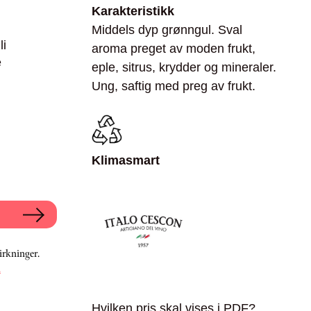
Karakteristikk
Middels dyp grønngul. Sval
li
aroma preget av moden frukt,
e
eple, sitrus, krydder og mineraler.
Ung, saftig med preg av frukt.
Klimasmart
irkninger.
.
Hvilken pris skal vises i PDF?