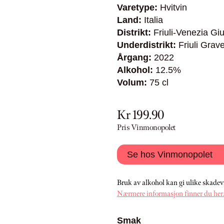
Varetype:
Hvitvin
Land:
Italia
Distrikt:
Friuli-Venezia Giu
Underdistrikt:
Friuli Grav
Årgang:
2022
Alkohol:
12.5%
Volum:
75 cl
Kr 199.90
Pris Vinmonopolet
Se hos Vinmonopolet
Bruk av alkohol kan gi ulike skadev
Nærmere informasjon finner du her
Smak