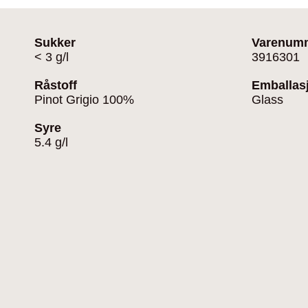
Sukker
Varenum
< 3 g/l
3916301
Råstoff
Emballas
Pinot Grigio 100%
Glass
Syre
5.4 g/l