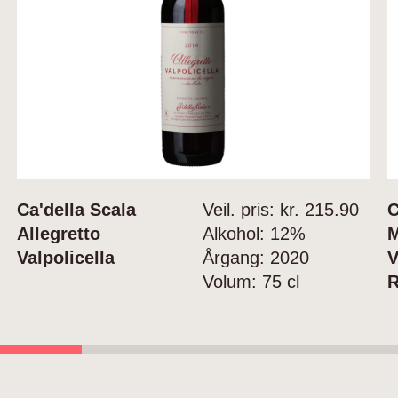
Ca'della Scala
Veil. pris: kr.
215.90
C
Allegretto
Alkohol:
12%
M
Valpolicella
Årgang:
2020
V
Volum:
75 cl
R