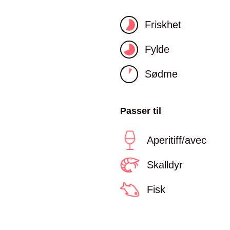
Friskhet
Fylde
Sødme
Passer til
Aperitiff/avec
Skalldyr
Fisk