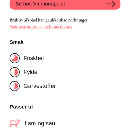
Se hos Vinmonopolet
Bruk av alkohol kan gi ulike skadevirkninger.
Nærmere informasjon finner du her.
Smak
Friskhet
Fylde
Garvestoffer
Passer til
Lam og sau