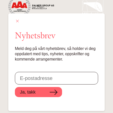
Nyhetsbrev
Palmer Group AS
Meld deg på vårt nyhetsbrev, så holder vi deg
Lille Grensen 7, 0159 Oslo
oppdatert med tips, nyheter, oppskrifter og
kommende arrangementer.
© 2024 Palmer Group AS
Ja, takk