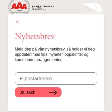
Nyhetsbrev
Palmer Group AS
Meld deg på vårt nyhetsbrev, så holder vi deg
Lille Grensen 7, 0159 Oslo
oppdatert med tips, nyheter, oppskrifter og
kommende arrangementer.
© 2024 Palmer Group AS
Ja, takk