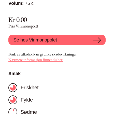
Volum:
75 cl
Kr 0.00
Pris Vinmonopolet
Se hos Vinmonopolet
Bruk av alkohol kan gi ulike skadevirkninger.
Nærmere informasjon finner du her.
Smak
Friskhet
Fylde
Sødme