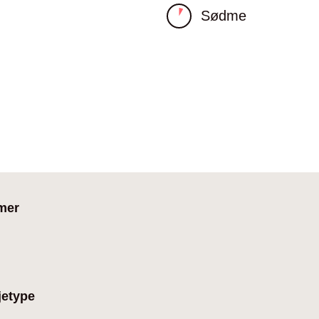
Sødme
mer
jetype