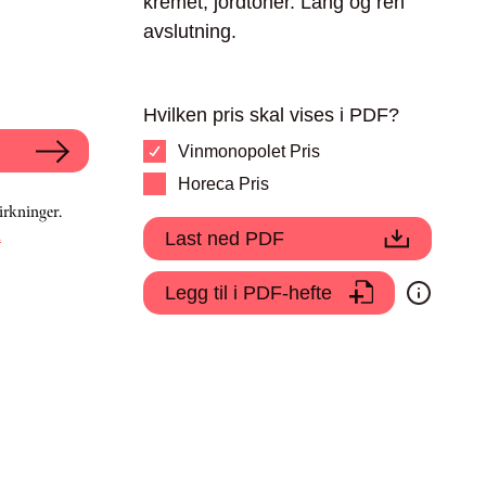
kremet, jordtoner. Lang og ren
avslutning.
Hvilken pris skal vises i PDF?
Vinmonopolet Pris
Horeca Pris
irkninger.
.
Last ned PDF
Legg til i PDF-hefte