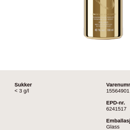
Sukker
Varenum
< 3 g/l
15564901
EPD-nr.
6241517
Emballas
Glass