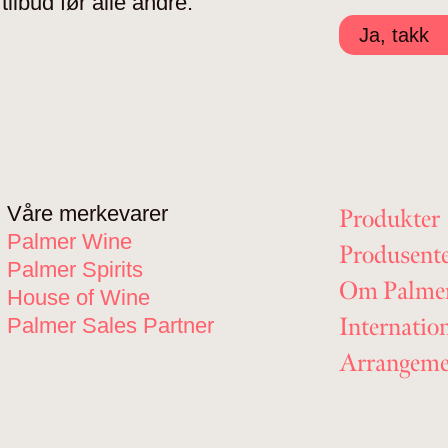
tilbud før alle andre.
Ja, takk
Våre merkevarer
Produkter
Palmer Wine
Produsent
Palmer Spirits
Om Palme
House of Wine
Internatio
Palmer Sales Partner
Arrangeme