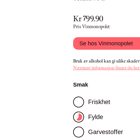
Kr 799.90
Pris Vinmonopolet
Se hos Vinmonopolet
Bruk av alkohol kan gi ulike skadev
Nærmere informasjon finner du her
Smak
Friskhet
Fylde
Garvestoffer