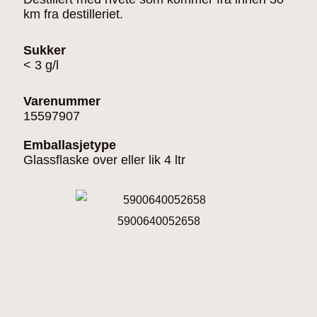
km fra destilleriet.
Sukker
< 3 g/l
Varenummer
15597907
Emballasjetype
Glassflaske over eller lik 4 ltr
5900640052658