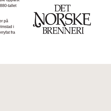
880-tallet
er på
lmstad i
ryfat fra