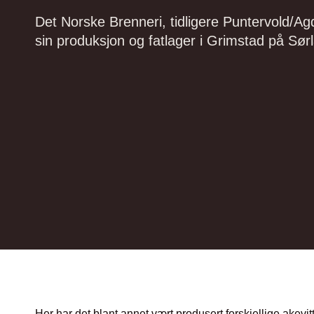
Det Norske Brenneri, tidligere Puntervold/Ag
sin produksjon og fatlager i Grimstad på Sør
Her har det blant annet vært produsert forskjellige ake