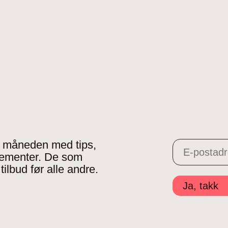
 i måneden med tips,
gementer. De som
tilbud før alle andre.
Ja, takk