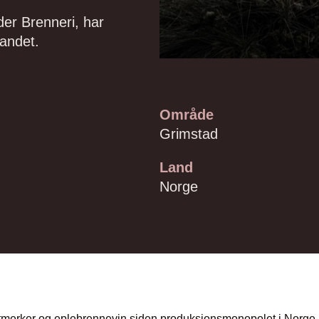
der Brenneri, har
landet.
Område
Grimstad
Land
Norge
vittmerker og eplebrennevin siden produksjonsmonopolet i Norge 