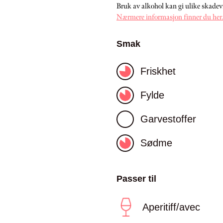
Bruk av alkohol kan gi ulike skadev
Nærmere informasjon finner du her
Smak
Friskhet
Fylde
Garvestoffer
Sødme
Passer til
Aperitiff/avec