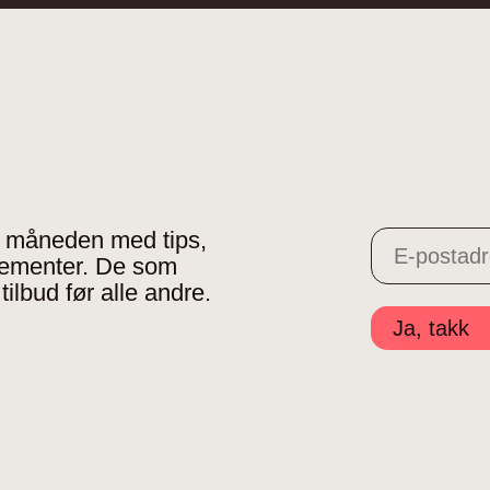
 i måneden med tips,
gementer. De som
tilbud før alle andre.
Ja, takk