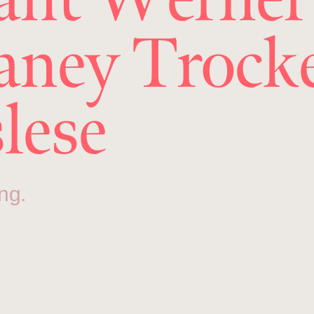
ney Trock
lese
ng.