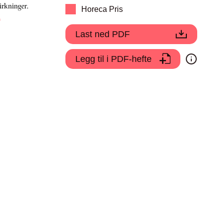
irkninger.
Horeca Pris
.
Last ned PDF
Legg til i PDF-hefte