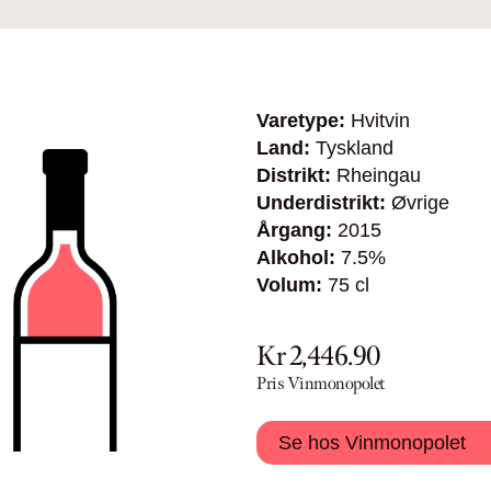
Varetype:
Hvitvin
Land:
Tyskland
Distrikt:
Rheingau
Underdistrikt:
Øvrige
Årgang:
2015
Alkohol:
7.5%
Volum:
75 cl
Kr 2,446.90
Pris Vinmonopolet
Se hos Vinmonopolet