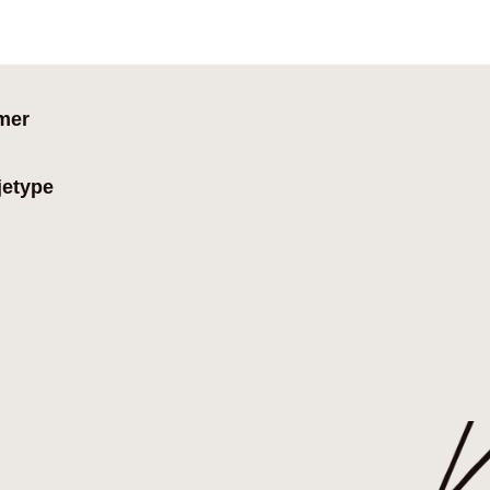
mer
jetype