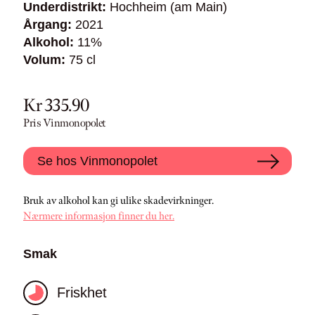
Underdistrikt:
Hochheim (am Main)
Årgang:
2021
Alkohol:
11%
Volum:
75 cl
Kr 335.90
Pris Vinmonopolet
Se hos Vinmonopolet
Bruk av alkohol kan gi ulike skadevirkninger.
Nærmere informasjon finner du her.
Smak
Friskhet