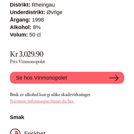
Distrikt:
Rheingau
Underdistrikt:
Øvrige
Årgang:
1998
Alkohol:
8%
Volum:
50 cl
Kr 3,029.90
Pris Vinmonopolet
Se hos Vinmonopolet
Bruk av alkohol kan gi ulike skadevirkninger.
Nærmere informasjon finner du her.
Smak
Friskhet