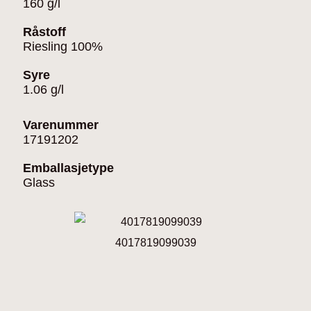
160 g/l
Råstoff
Riesling 100%
Syre
1.06 g/l
Varenummer
17191202
Emballasjetype
Glass
4017819099039