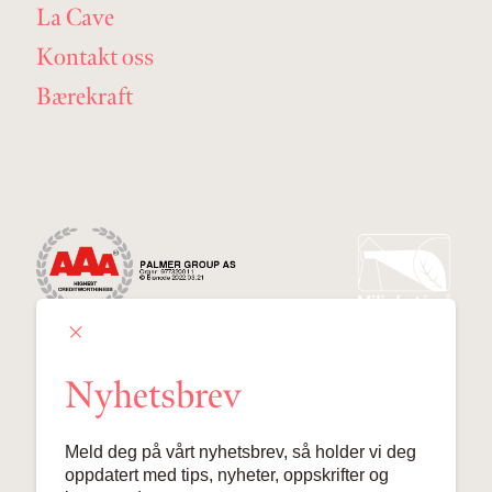
La Cave
Kontakt oss
Bærekraft
Nyhetsbrev
Palmer Group AS
Meld deg på vårt nyhetsbrev, så holder vi deg
Lille Grensen 7, 0159 Oslo
oppdatert med tips, nyheter, oppskrifter og