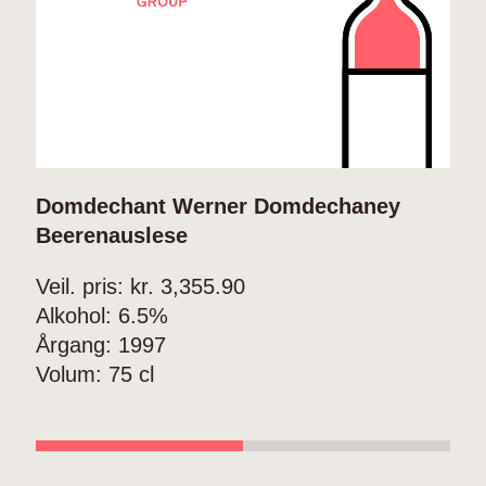
Domdechant Werner Domdechaney
D
Beerenauslese
B
Veil. pris: kr.
3,355.90
V
Alkohol:
6.5%
A
Årgang:
1997
Å
Volum:
75 cl
V