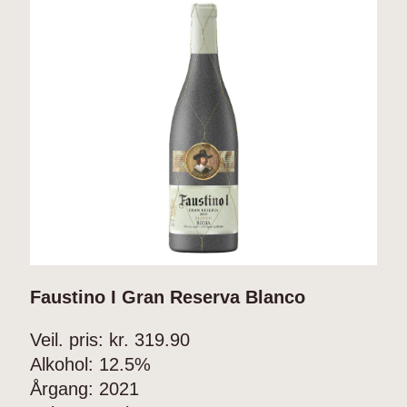
Faustino I Gran Reserva Blanco
F
Veil. pris: kr.
319.90
V
Alkohol:
12.5%
A
Årgang:
2021
Å