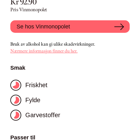
Kr 92.90
Pris Vinmonopolet
Se hos Vinmonopolet
Bruk av alkohol kan gi ulike skadevirkninger.
Nærmere informasjon finner du her.
Smak
Friskhet
Fylde
Garvestoffer
Passer til