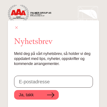
Nyhetsbrev
Palmer Group AS
Meld deg på vårt nyhetsbrev, så holder vi deg
Lille Grensen 7, 0159 Oslo
oppdatert med tips, nyheter, oppskrifter og
kommende arrangementer.
© 2024 Palmer Group AS
Ja, takk