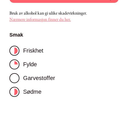
Bruk av alkohol kan gi ulike skadevirkninger.
Nærmere informasjon finner du her.
Smak
Friskhet
Fylde
Garvestoffer
Sødme