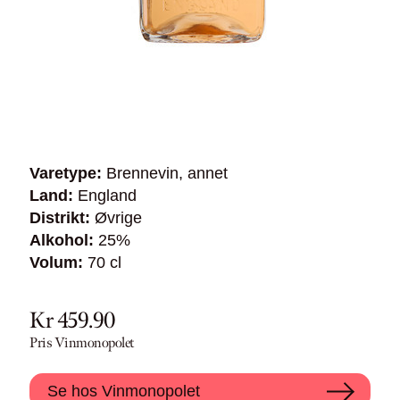
Varetype:
Brennevin, annet
Land:
England
Distrikt:
Øvrige
Alkohol:
25%
Volum:
70 cl
Kr 459.90
Pris Vinmonopolet
Se hos Vinmonopolet