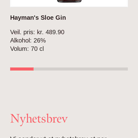
Hayman's Sloe Gin
H
Veil. pris: kr.
489.90
V
Alkohol:
26%
A
Volum:
70 cl
V
Nyhetsbrev