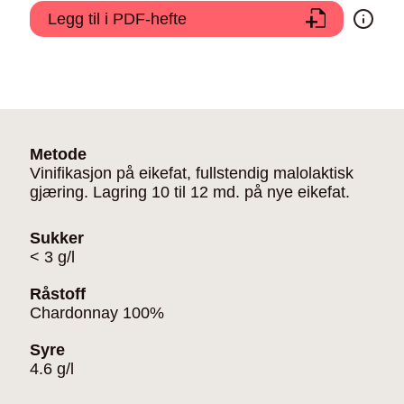
Legg til i PDF-hefte
Metode
Vinifikasjon på eikefat, fullstendig malolaktisk
gjæring. Lagring 10 til 12 md. på nye eikefat.
Sukker
< 3 g/l
Råstoff
Chardonnay 100%
Syre
4.6 g/l