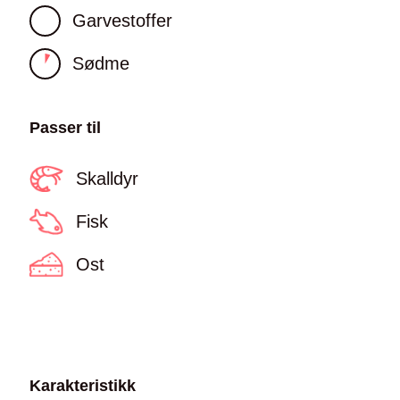
Garvestoffer
Sødme
Passer til
Skalldyr
Fisk
Ost
Karakteristikk