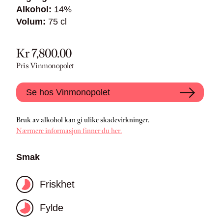
Alkohol:
14%
Volum:
75 cl
Kr 7,800.00
Pris Vinmonopolet
Se hos Vinmonopolet
Bruk av alkohol kan gi ulike skadevirkninger.
Nærmere informasjon finner du her.
Smak
Friskhet
Fylde