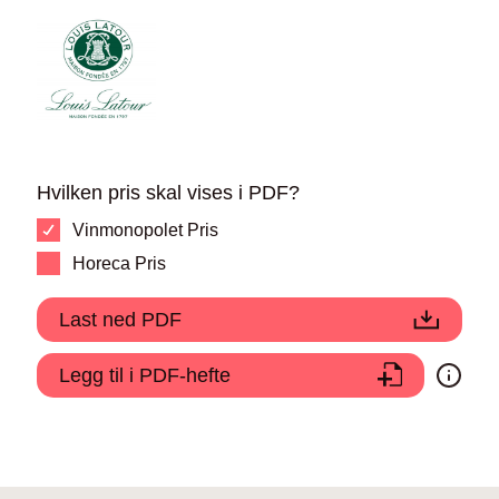
Hvilken pris skal vises i PDF?
Vinmonopolet Pris
Horeca Pris
Last ned PDF
Legg til i PDF-hefte