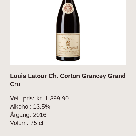
Louis Latour Ch. Corton Grancey Grand
L
Cru
P
Veil. pris: kr.
1,399.90
V
Alkohol:
13.5%
A
Årgang:
2016
Å
Volum:
75 cl
V