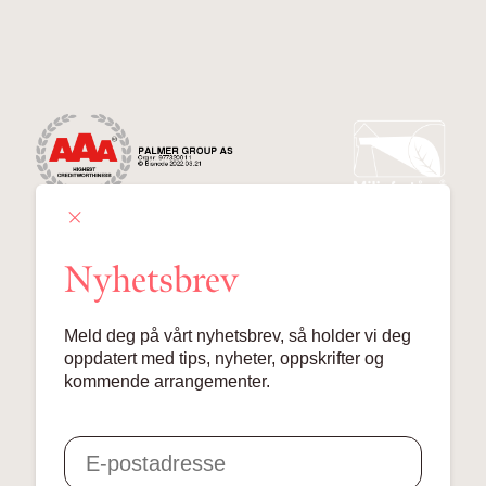
Nyhetsbrev
Palmer Group AS
Meld deg på vårt nyhetsbrev, så holder vi deg
Lille Grensen 7, 0159 Oslo
oppdatert med tips, nyheter, oppskrifter og
kommende arrangementer.
© 2024 Palmer Group AS