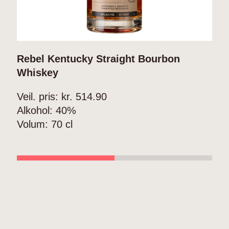
Rebel Kentucky Straight Bourbon
R
Whiskey
V
Veil. pris: kr.
514.90
A
Alkohol:
40%
V
Volum:
70 cl