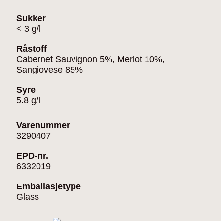
Sukker
< 3 g/l
Råstoff
Cabernet Sauvignon 5%, Merlot 10%,
Sangiovese 85%
Syre
5.8 g/l
Varenummer
3290407
EPD-nr.
6332019
Emballasjetype
Glass