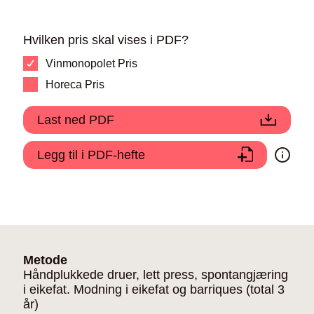
Hvilken pris skal vises i PDF?
Vinmonopolet Pris
Horeca Pris
Last ned PDF
Legg til i PDF-hefte
Metode
Håndplukkede druer, lett press, spontangjæring
i eikefat. Modning i eikefat og barriques (total 3
år)