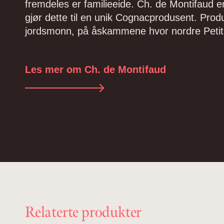
fremdeles er familieeide. Ch. de Montifaud er
gjør dette til en unik Cognacprodusent. Produ
jordsmonn, på åskammene hvor nordre Pet
Les mer om Ch. de Montifaud
Relaterte produkter