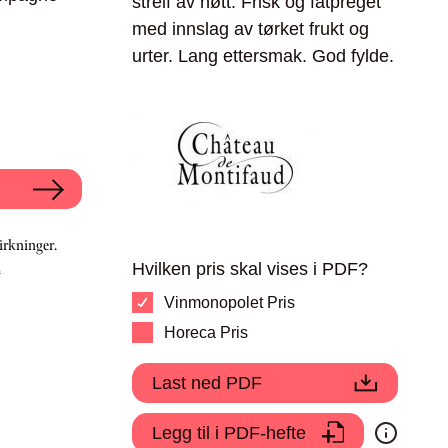
streif av nøtt. Frisk og fatpreget
med innslag av tørket frukt og
urter. Lang ettersmak. God fylde.
irkninger.
.
Hvilken pris skal vises i PDF?
Vinmonopolet Pris
Horeca Pris
Last ned PDF
Legg til i PDF-hefte