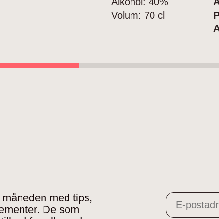
Alkohol:
40%
A
Volum:
70 cl
P
A
 i måneden med tips,
gementer. De som