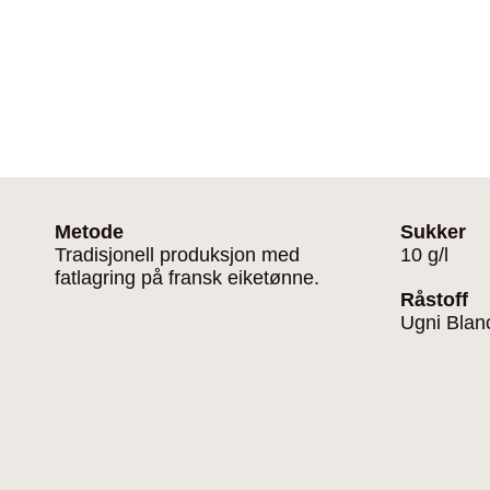
Metode
Sukker
Tradisjonell produksjon med
10 g/l
fatlagring på fransk eiketønne.
Råstoff
Ugni Bla