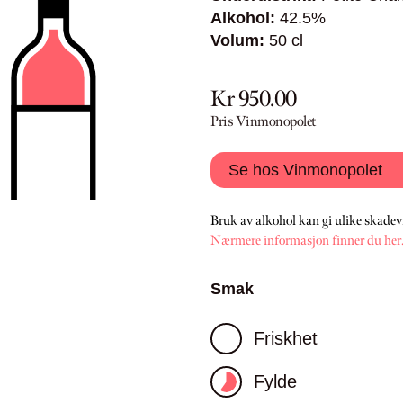
Alkohol:
42.5%
Volum:
50 cl
Kr 950.00
Pris Vinmonopolet
Se hos Vinmonopolet
Bruk av alkohol kan gi ulike skadev
Nærmere informasjon finner du her
Smak
Friskhet
Fylde