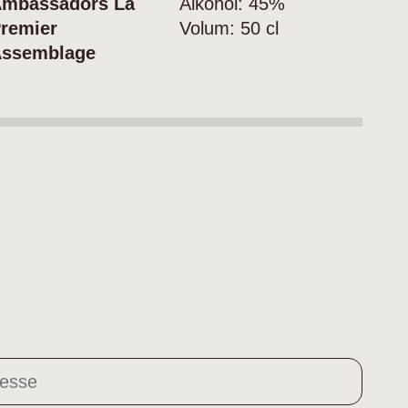
mbassadors La
Alkohol:
45%
remier
Volum:
50 cl
ssemblage