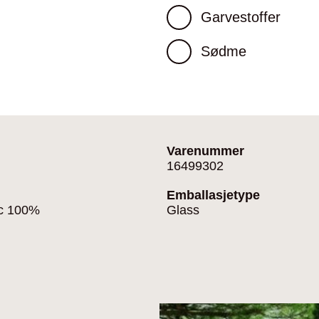
Garvestoffer
Sødme
Varenummer
16499302
Emballasjetype
nc 100%
Glass