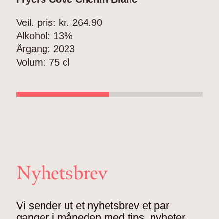
Veil. pris: kr.
264.90
V
Alkohol:
13%
A
Årgang:
2023
Å
Volum:
75 cl
V
Nyhetsbrev
Vi sender ut et nyhetsbrev et par
ganger i måneden med tips, nyheter,