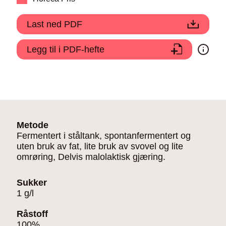
Last ned PDF
Legg til i PDF-hefte
Metode
Fermentert i ståltank, spontanfermentert og
uten bruk av fat, lite bruk av svovel og lite
omrøring, Delvis malolaktisk gjæring.
Sukker
1 g/l
Råstoff
100%