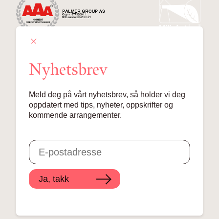
Nyhetsbrev
Palmer Group AS
Meld deg på vårt nyhetsbrev, så holder vi deg
Lille Grensen 7, 0159 Oslo
oppdatert med tips, nyheter, oppskrifter og
kommende arrangementer.
© 2024 Palmer Group AS
Ja, takk