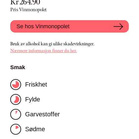
Kr 264.90
Pris Vinmonopolet
Se hos Vinmonopolet
Bruk av alkohol kan gi ulike skadevirkninger.
Nærmere informasjon finner du her.
Smak
Friskhet
Fylde
Garvestoffer
Sødme