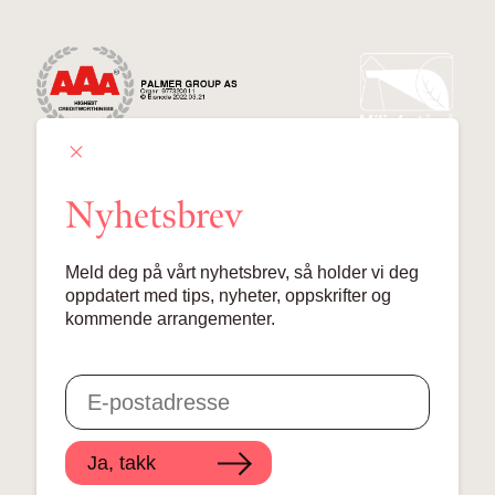
Nyhetsbrev
Palmer Group AS
Meld deg på vårt nyhetsbrev, så holder vi deg
Lille Grensen 7, 0159 Oslo
oppdatert med tips, nyheter, oppskrifter og
kommende arrangementer.
© 2024 Palmer Group AS
Ja, takk