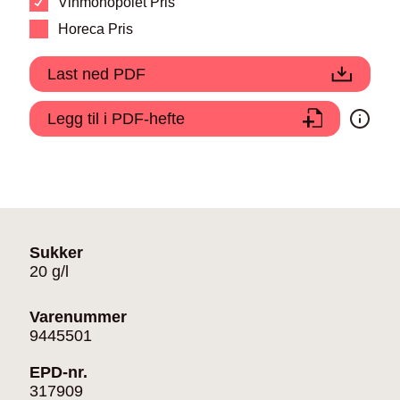
Vinmonopolet Pris
Horeca Pris
Last ned PDF
Legg til i PDF-hefte
Sukker
20 g/l
Varenummer
9445501
EPD-nr.
317909