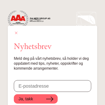
Nyhetsbrev
Palmer Group AS
Meld deg på vårt nyhetsbrev, så holder vi deg
Lille Grensen 7, 0159 Oslo
oppdatert med tips, nyheter, oppskrifter og
kommende arrangementer.
© 2024 Palmer Group AS
Ja, takk