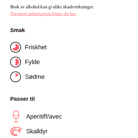
Bruk av alkohol kan gi ulike skadevirkninger.
Nærmere informasjon finner du her.
Smak
Friskhet
Fylde
Sødme
Passer til
Aperitiff/avec
Skalldyr