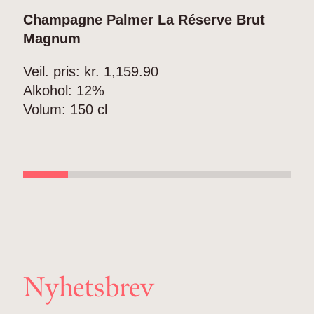
Champagne Palmer La Réserve Brut
C
Magnum
V
Veil. pris: kr.
1,159.90
A
Alkohol:
12%
V
Volum:
150 cl
Nyhetsbrev