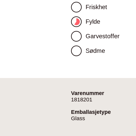
Friskhet
Fylde
Garvestoffer
Sødme
Varenummer
1818201
Emballasjetype
Glass