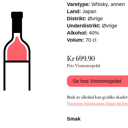
Varetype:
Whisky, annen
Land:
Japan
Distrikt:
Øvrige
Underdistrikt:
Øvrige
Alkohol:
40%
Volum:
70 cl
Kr 699.90
Pris Vinmonopolet
Se hos Vinmonopolet
Bruk av alkohol kan gi ulike skadev
Nærmere informasjon finner du her
Smak