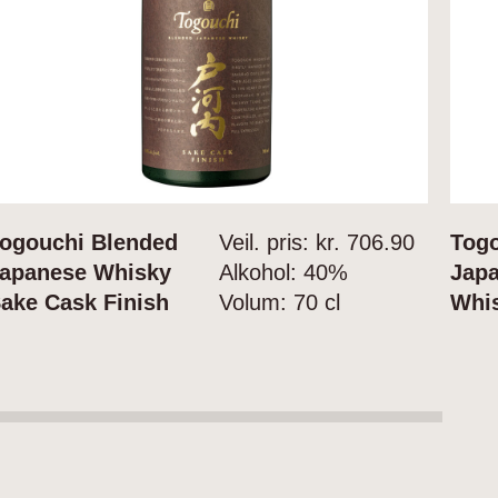
ogouchi Blended
Veil. pris: kr.
706.90
Tog
apanese Whisky
Alkohol:
40%
Jap
ake Cask Finish
Volum:
70 cl
Whi