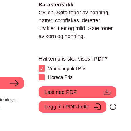
Karakteristikk
Gyllen. Søte toner av honning,
nøtter, cornflakes, deretter
utviklet. Lett og mild. Søte toner
av korn og honning.
Hvilken pris skal vises i PDF?
Vinmonopolet Pris
Horeca Pris
Last ned PDF
irkninger.
.
Legg til i PDF-hefte