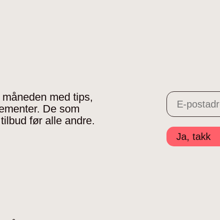
 i måneden med tips,
gementer. De som
tilbud før alle andre.
Ja, takk