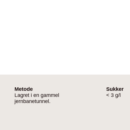
Metode
Sukker
Lagret i en gammel
< 3 g/l
jernbanetunnel.