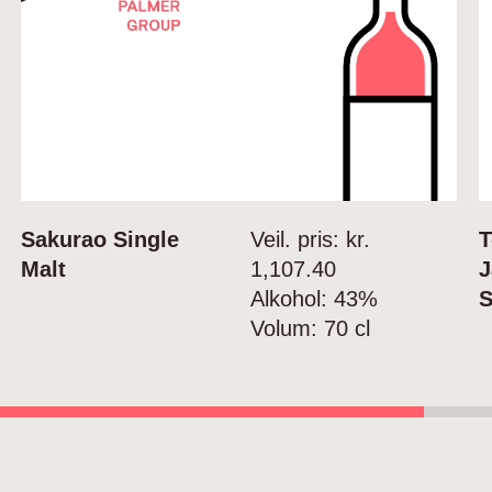
Sakurao Single
Veil. pris: kr.
T
Malt
1,107.40
J
Alkohol:
43%
S
Volum:
70 cl