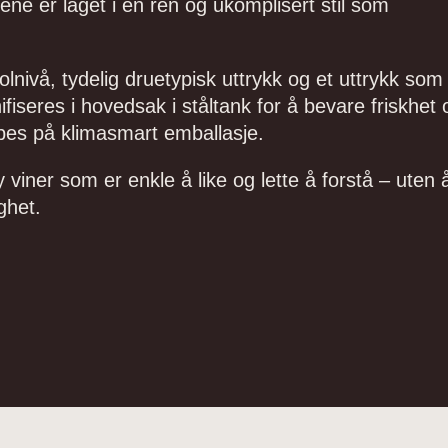
ene er laget i en ren og ukomplisert stil som
nivå, tydelig druetypisk uttrykk og et uttrykk som
iseres i hovedsak i ståltank for å bevare friskhet 
ppes på klimasmart emballasje.
viner som er enkle å like og lette å forstå – uten 
ghet.