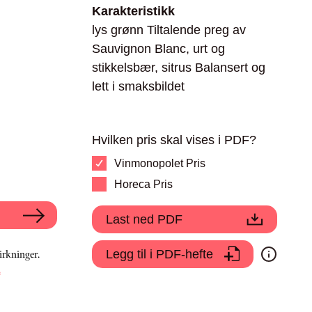
Karakteristikk
lys grønn Tiltalende preg av
Sauvignon Blanc, urt og
stikkelsbær, sitrus Balansert og
lett i smaksbildet
Hvilken pris skal vises i PDF?
Vinmonopolet Pris
Horeca Pris
Last ned PDF
Legg til i PDF-hefte
irkninger.
.