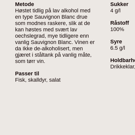
Metode
Sukker
Høstet tidlig på lav alkohol med
4 g/l
en type Sauvignon Blanc drue
Råstoff
som modnes raskere, slik at de
100%
kan høstes med svært lav
oechslegrad, mye tidligere enn
Syre
vanlig Sauvignon Blanc. Vinen er
6.5 g/l
da Ikke de-alkoholisert, men
gjæret i ståltank på vanlig måte,
Holdbarh
som tørr vin.
Drikkeklar
Passer til
Fisk, skalldyr, salat