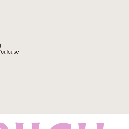
t
 Toulouse