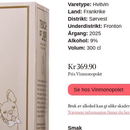
Varetype:
Hvitvin
Land:
Frankrike
Distrikt:
Sørvest
Underdistrikt:
Fronton
Årgang:
2025
Alkohol:
9%
Volum:
300 cl
Kr 369.90
Pris Vinmonopolet
Se hos Vinmonopolet
Bruk av alkohol kan gi ulike skadev
Nærmere informasjon finner du her
Smak