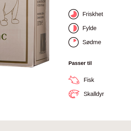
Friskhet
Fylde
Sødme
Passer til
Fisk
Skalldyr