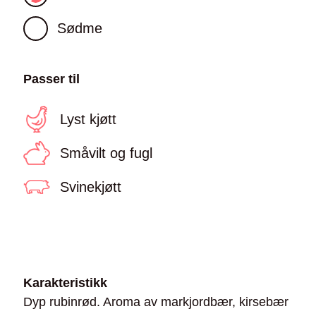
Sødme
Passer til
Lyst kjøtt
Småvilt og fugl
Svinekjøtt
Karakteristikk
Dyp rubinrød. Aroma av markjordbær, kirsebær