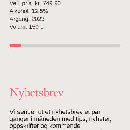
Veil. pris: kr.
749.90
V
Alkohol:
12.5%
A
Årgang:
2023
Å
Volum:
150 cl
V
Nyhetsbrev
Vi sender ut et nyhetsbrev et par
ganger i måneden med tips, nyheter,
oppskrifter og kommende