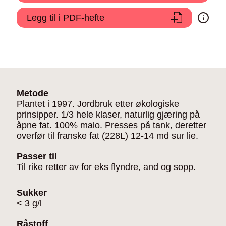
Legg til i PDF-hefte
Metode
Plantet i 1997. Jordbruk etter økologiske
prinsipper. 1/3 hele klaser, naturlig gjæring på
åpne fat. 100% malo. Presses på tank, deretter
overfør til franske fat (228L) 12-14 md sur lie.
Passer til
Til rike retter av for eks flyndre, and og sopp.
Sukker
< 3 g/l
Råstoff