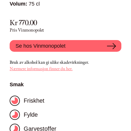
Volum:
75 cl
Kr 770.00
Pris Vinmonopolet
Se hos Vinmonopolet
Bruk av alkohol kan gi ulike skadevirkninger.
Nærmere informasjon finner du her.
Smak
Friskhet
Fylde
Garvestoffer