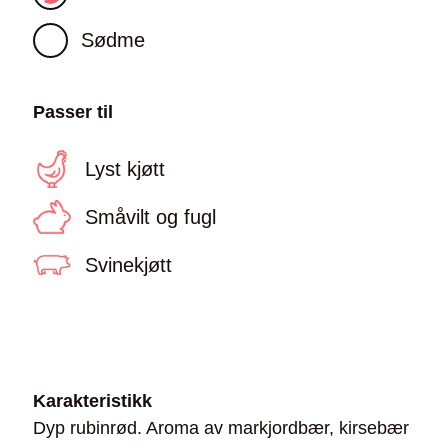
Sødme
Passer til
Lyst kjøtt
Småvilt og fugl
Svinekjøtt
Karakteristikk
Dyp rubinrød. Aroma av markjordbær, kirsebær