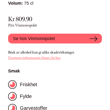
Volum:
75 cl
Kr 809.90
Pris Vinmonopolet
Se hos Vinmonopolet
Bruk av alkohol kan gi ulike skadevirkninger.
Nærmere informasjon finner du her.
Smak
Friskhet
Fylde
Garvestoffer