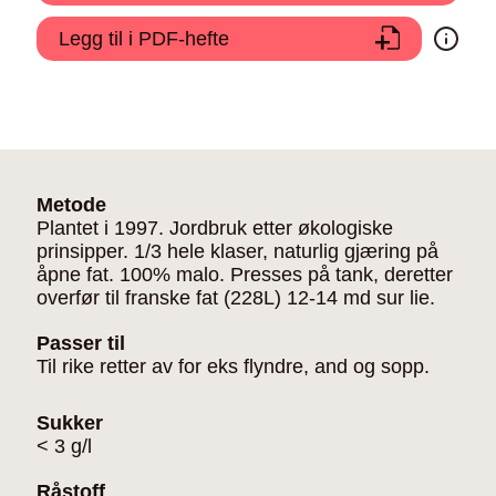
Legg til i PDF-hefte
Metode
Plantet i 1997. Jordbruk etter økologiske
prinsipper. 1/3 hele klaser, naturlig gjæring på
åpne fat. 100% malo. Presses på tank, deretter
overfør til franske fat (228L) 12-14 md sur lie.
Passer til
Til rike retter av for eks flyndre, and og sopp.
Sukker
< 3 g/l
Råstoff