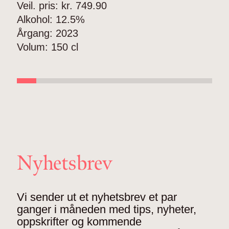
Veil. pris: kr.
749.90
V
Alkohol:
12.5%
A
Årgang:
2023
Å
Volum:
150 cl
V
Nyhetsbrev
Vi sender ut et nyhetsbrev et par
ganger i måneden med tips, nyheter,
oppskrifter og kommende