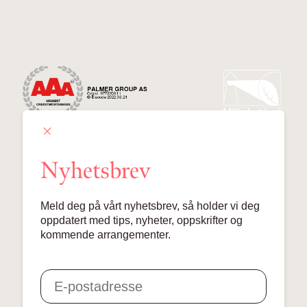
Nyhetsbrev
Palmer Group AS
Meld deg på vårt nyhetsbrev, så holder vi deg
Lille Grensen 7, 0159 Oslo
oppdatert med tips, nyheter, oppskrifter og
kommende arrangementer.
© 2024 Palmer Group AS