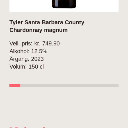
Tyler Santa Barbara County
T
Chardonnay magnum
Veil. pris: kr.
749.90
V
Alkohol:
12.5%
A
Årgang:
2023
Å
Volum:
150 cl
V