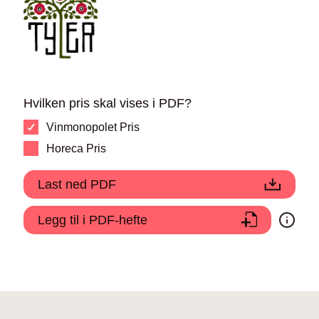
Hvilken pris skal vises i PDF?
Vinmonopolet Pris
Horeca Pris
Last ned PDF
Legg til i PDF-hefte