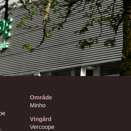
Område
Minho
pe
Vingård
Vercoope
,