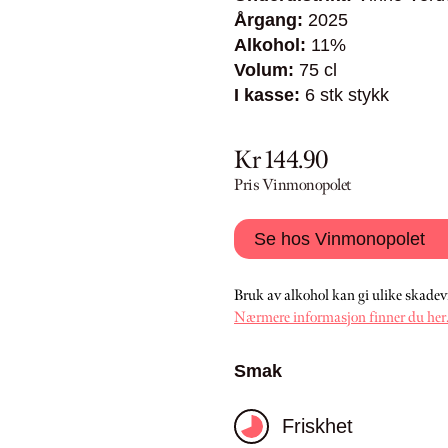
Årgang:
2025
Alkohol:
11%
Volum:
75 cl
I kasse:
6 stk stykk
Kr 144.90
Pris Vinmonopolet
Se hos Vinmonopolet
Bruk av alkohol kan gi ulike skadev
Nærmere informasjon finner du her
Smak
Friskhet