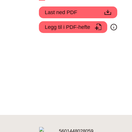
Last ned PDF
Legg til i PDF-hefte