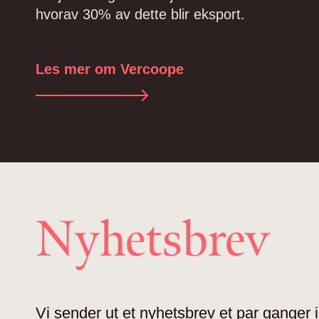
hvorav 30% av dette blir eksport.
Les mer om Vercoope
Nyhetsbrev
Vi sender ut et nyhetsbrev et par ganger