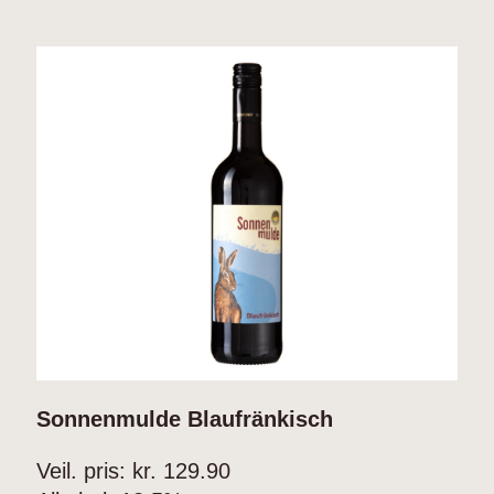
Sonnenmulde Blaufränkisch
S
T
Veil. pris: kr.
129.90