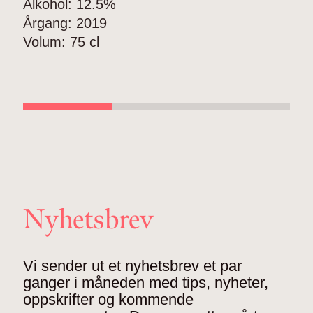
Alkohol:
12.5%
V
Årgang:
2019
A
Volum:
75 cl
Å
V
Nyhetsbrev
Vi sender ut et nyhetsbrev et par
ganger i måneden med tips, nyheter,
oppskrifter og kommende