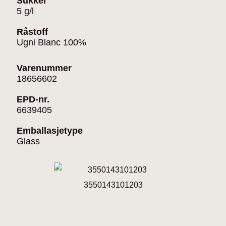
Sukker
5 g/l
Råstoff
Ugni Blanc 100%
Varenummer
18656602
EPD-nr.
6639405
Emballasjetype
Glass
3550143101203