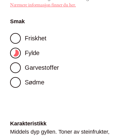
Nærmere informasjon finner du her.
Smak
Friskhet
Fylde
Garvestoffer
Sødme
Karakteristikk
Middels dyp gyllen. Toner av steinfrukter,