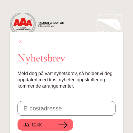
Nyhetsbrev
Palmer Group AS
Meld deg på vårt nyhetsbrev, så holder vi deg
Lille Grensen 7, 0159 Oslo
oppdatert med tips, nyheter, oppskrifter og
kommende arrangementer.
© 2024 Palmer Group AS
Ja, takk