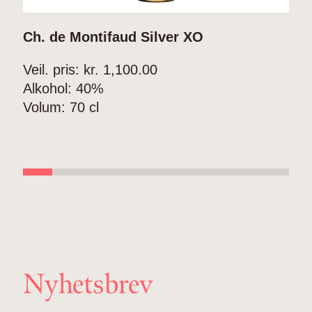
Ch. de Montifaud Silver XO
C
Veil. pris: kr.
1,100.00
V
Alkohol:
40%
A
Volum:
70 cl
V
Nyhetsbrev