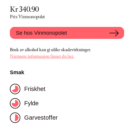
Kr 340.90
Pris Vinmonopolet
Se hos Vinmonopolet
Bruk av alkohol kan gi ulike skadevirkninger.
Nærmere informasjon finner du her.
Smak
Friskhet
Fylde
Garvestoffer