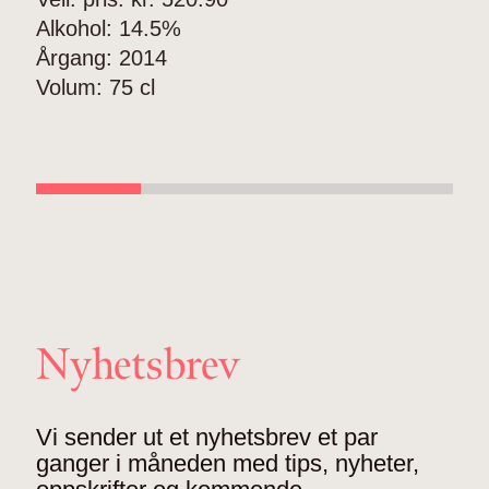
Alkohol:
14.5%
V
Årgang:
2014
A
Volum:
75 cl
Å
V
Nyhetsbrev
Vi sender ut et nyhetsbrev et par
ganger i måneden med tips, nyheter,