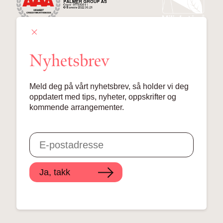
Nyhetsbrev
Palmer Group AS
Meld deg på vårt nyhetsbrev, så holder vi deg
Lille Grensen 7, 0159 Oslo
oppdatert med tips, nyheter, oppskrifter og
kommende arrangementer.
© 2024 Palmer Group AS
Ja, takk