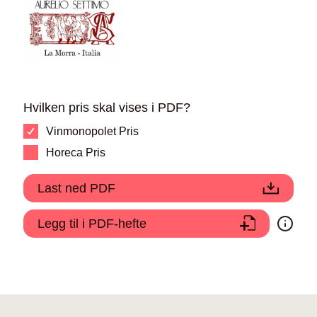
Hvilken pris skal vises i PDF?
Vinmonopolet Pris
Horeca Pris
Last ned PDF
Legg til i PDF-hefte