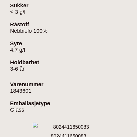
Sukker
< 3 g/l
Råstoff
Nebbiolo 100%
Syre
4.7 g/l
Holdbarhet
3-6 år
Varenummer
1843601
Emballasjetype
Glass
8024411650083