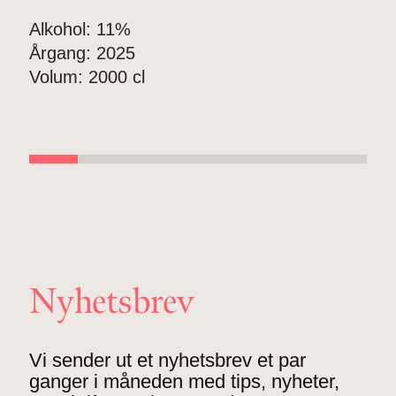
A
Alkohol:
11%
Å
Årgang:
2025
V
Volum:
2000 cl
Nyhetsbrev
Vi sender ut et nyhetsbrev et par
ganger i måneden med tips, nyheter,