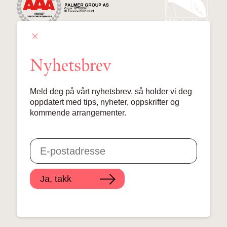
Nyhetsbrev
Palmer Group AS
Meld deg på vårt nyhetsbrev, så holder vi deg
Lille Grensen 7, 0159 Oslo
oppdatert med tips, nyheter, oppskrifter og
kommende arrangementer.
© 2024 Palmer Group AS
Ja, takk