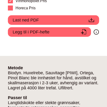
Vinmonopolet Pris
Horeca Pris
Last ned PDF
Legg til i PDF-hefte
Metode
Biodyn. Huxelrebe, Sauvitage [PIWI], Ortega,
Pinot Blanc ble innhøstet for hånd, avstilket og
skallmaserasjon i 2-3 uker, avhengig av variant.
Lagret på 4000 liter trefat. Ufiltrert.
Passer til
Langtidskokte eller stekte grønnsaker,