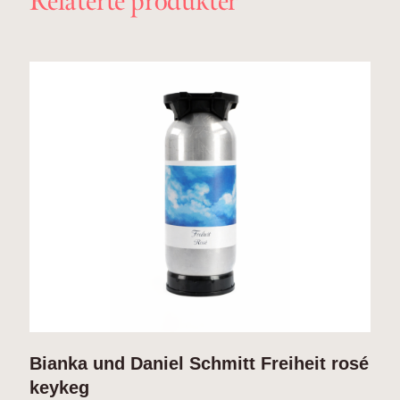
Relaterte produkter
Bianka und Daniel Schmitt Freiheit rosé
M
keykeg