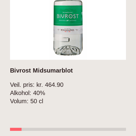
Bivrost Midsumarblot
R
A
Veil. pris: kr.
464.90
Alkohol:
40%
V
Volum:
50 cl
A
V