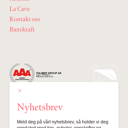
La Cave
Kontakt oss
Bærekraft
Nyhetsbrev
Palmer Group AS
Meld deg på vårt nyhetsbrev, så holder vi deg
Lille Grensen 7, 0159 Oslo
oppdatert med tips, nyheter, oppskrifter og