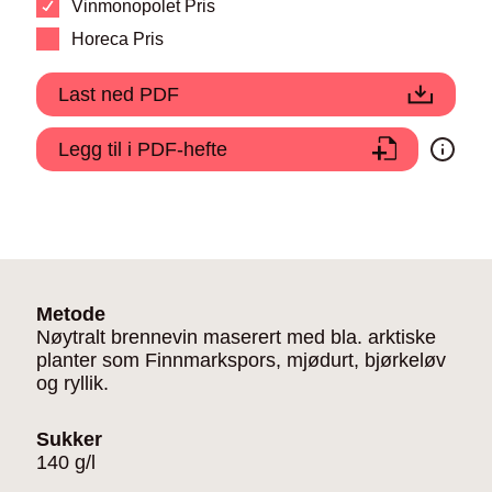
Vinmonopolet Pris
Horeca Pris
Last ned PDF
Legg til i PDF-hefte
Metode
Nøytralt brennevin maserert med bla. arktiske
planter som Finnmarkspors, mjødurt, bjørkeløv
og ryllik.
Sukker
140 g/l