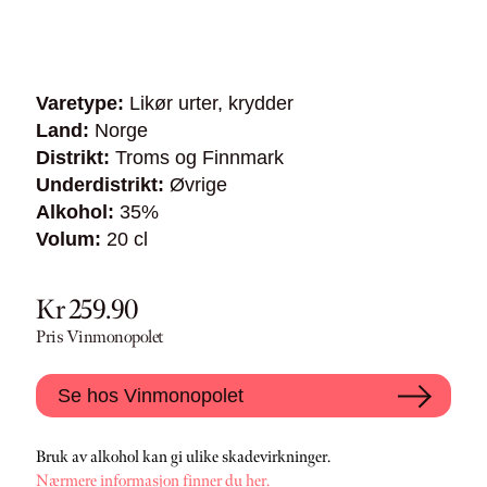
Varetype:
Likør urter, krydder
Land:
Norge
Distrikt:
Troms og Finnmark
Underdistrikt:
Øvrige
Alkohol:
35%
Volum:
20 cl
Kr 259.90
Pris Vinmonopolet
Se hos Vinmonopolet
Bruk av alkohol kan gi ulike skadevirkninger.
Nærmere informasjon finner du her.