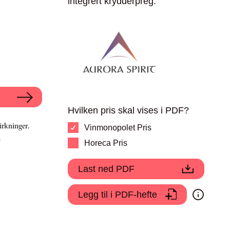
integrert krydderpreg.
Hvilken pris skal vises i PDF?
irkninger.
Vinmonopolet Pris
.
Horeca Pris
Last ned PDF
Legg til i PDF-hefte