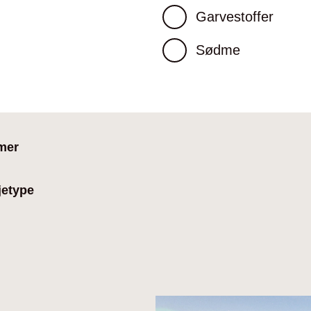
Garvestoffer
Sødme
mer
jetype