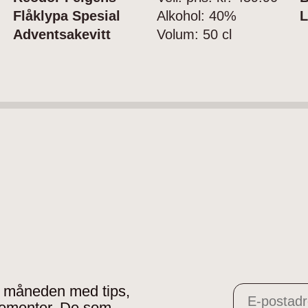
Flåklypa Spesial
Alkohol:
40%
L
Adventsakevitt
Volum:
50 cl
 i måneden med tips,
gementer. De som