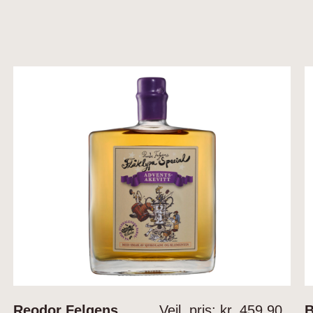
Reodor Felgens
Veil. pris: kr.
459.90
B