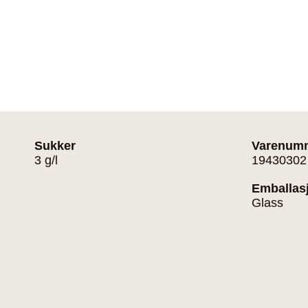
Sukker
Varenum
3 g/l
19430302
Emballas
Glass