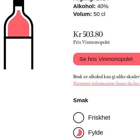
Alkohol:
40%
Volum:
50 cl
Kr 503.80
Pris Vinmonopolet
Se hos Vinmonopolet
Bruk av alkohol kan gi ulike skadev
Nærmere informasjon finner du her
Smak
Friskhet
Fylde