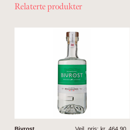
Relaterte produkter
Bivrost
Veil. pris: kr.
464.90