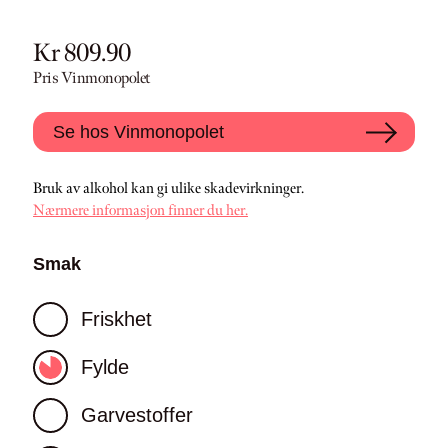
Kr 809.90
Pris Vinmonopolet
Se hos Vinmonopolet
Bruk av alkohol kan gi ulike skadevirkninger.
Nærmere informasjon finner du her.
Smak
Friskhet
Fylde
Garvestoffer