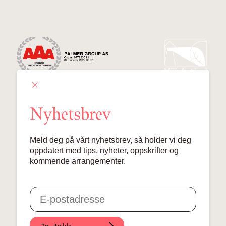
Nyhetsbrev
Palmer Group AS
Meld deg på vårt nyhetsbrev, så holder vi deg
Lille Grensen 7, 0159 Oslo
oppdatert med tips, nyheter, oppskrifter og
kommende arrangementer.
© 2024 Palmer Group AS