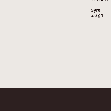
Merlot 20
Syre
5.6 g/l