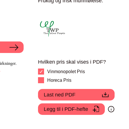
Fruktig og frisk munnfølelse.
Hvilken pris skal vises i PDF?
irkninger.
.
Vinmonopolet Pris
Horeca Pris
Last ned PDF
Legg til i PDF-hefte