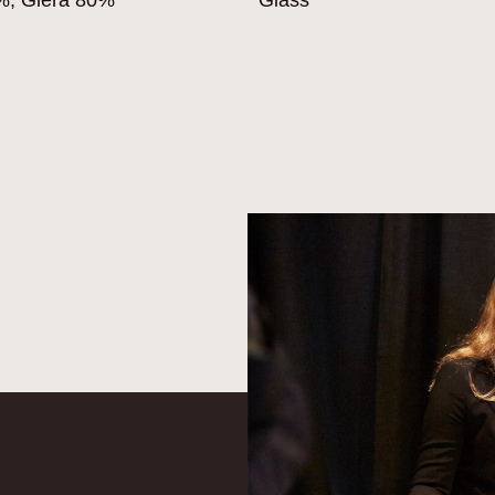
%, Glera 80%
Glass