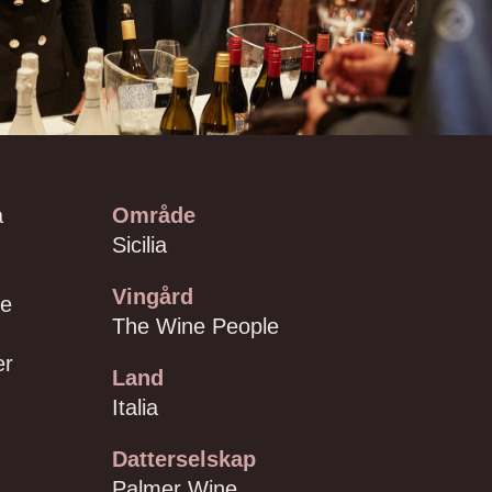
å
Område
Sicilia
Vingård
ne
The Wine People
er
Land
Italia
Datterselskap
Palmer Wine