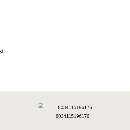
kt
8034115196176