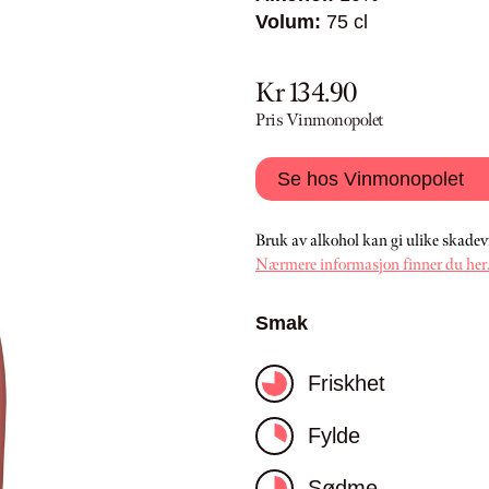
Volum:
75 cl
Kr 134.90
Pris Vinmonopolet
Se hos Vinmonopolet
Bruk av alkohol kan gi ulike skadev
Nærmere informasjon finner du her
Smak
Friskhet
Fylde
Sødme