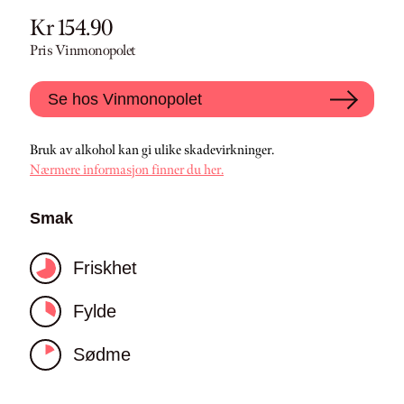
Kr 154.90
Pris Vinmonopolet
Se hos Vinmonopolet
Bruk av alkohol kan gi ulike skadevirkninger.
Nærmere informasjon finner du her.
Smak
Friskhet
Fylde
Sødme