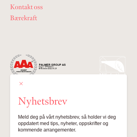
Kontakt oss
Bærekraft
Nyhetsbrev
Palmer Group AS
Meld deg på vårt nyhetsbrev, så holder vi deg
Lille Grensen 7, 0159 Oslo
oppdatert med tips, nyheter, oppskrifter og
kommende arrangementer.