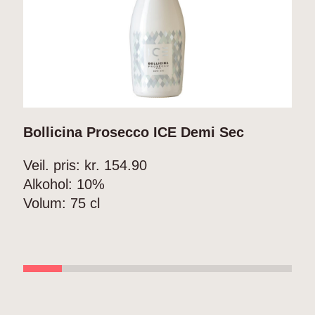
Bollicina Prosecco ICE Demi Sec
C
Veil. pris: kr.
154.90
V
Alkohol:
10%
A
Volum:
75 cl
Å
V