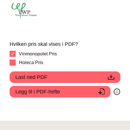
Hvilken pris skal vises i PDF?
Vinmonopolet Pris
Horeca Pris
Last ned PDF
Legg til i PDF-hefte