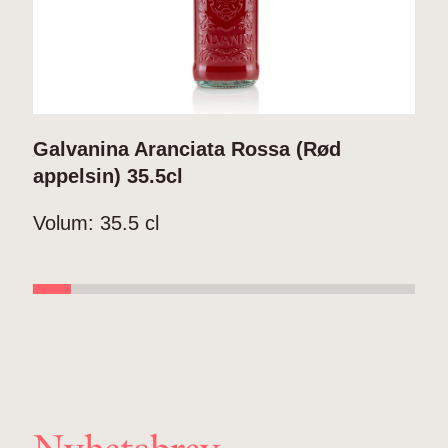
Galvanina Aranciata Rossa (Rød
G
appelsin) 35.5cl
V
Volum:
35.5 cl