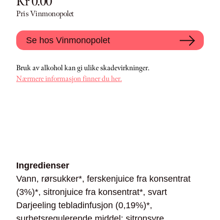
Kr 0.00
Pris Vinmonopolet
Se hos Vinmonopolet
Bruk av alkohol kan gi ulike skadevirkninger.
Nærmere informasjon finner du her.
Ingredienser
Vann, rørsukker*, ferskenjuice fra konsentrat
(3%)*, sitronjuice fra konsentrat*, svart
Darjeeling tebladinfusjon (0,19%)*,
surhetsregulerende middel: sitronsyre,