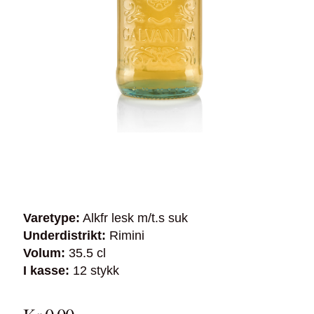
Varetype:
Alkfr lesk m/t.s suk
Underdistrikt:
Rimini
Volum:
35.5 cl
I kasse:
12 stykk