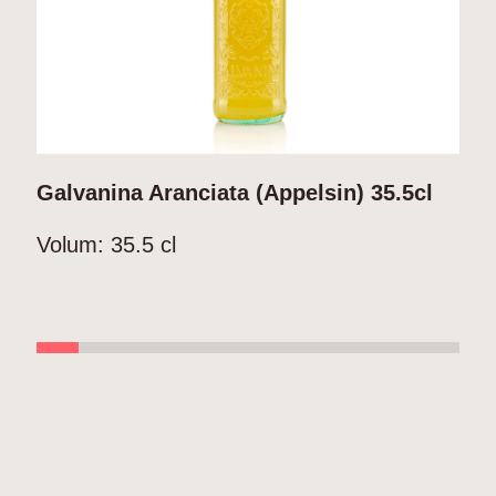
Galvanina Aranciata (Appelsin) 35.5cl
G
Volum:
35.5 cl
V