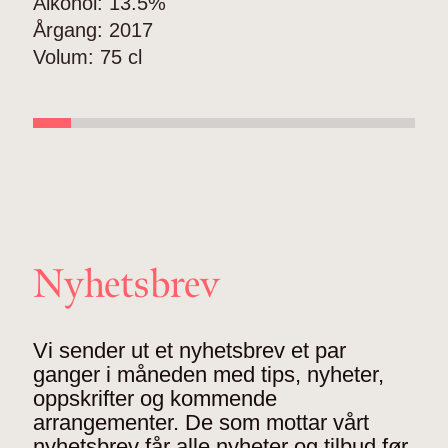
Alkohol:
13.5%
A
Årgang:
2017
Å
Volum:
75 cl
V
Nyhetsbrev
Vi sender ut et nyhetsbrev et par
ganger i måneden med tips, nyheter,
oppskrifter og kommende
arrangementer. De som mottar vårt
nyhetsbrev får alle nyheter og tilbud før