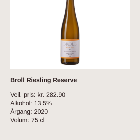
Broll Riesling Reserve
U
Veil. pris: kr.
282.90
V
Alkohol:
13.5%
A
Årgang:
2020
Å
Volum:
75 cl
V