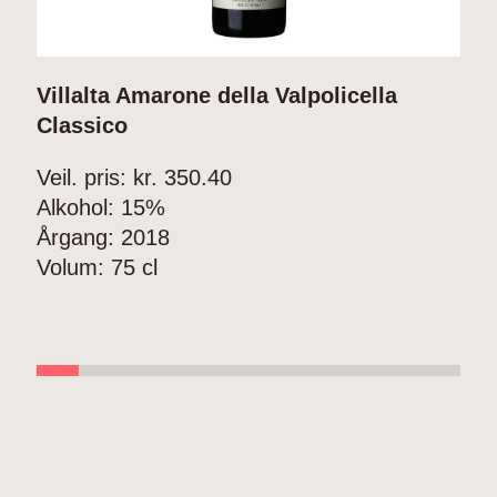
Villalta Amarone della Valpolicella
D
Classico
D
L
Veil. pris: kr.
350.40
Alkohol:
15%
V
Årgang:
2018
A
Volum:
75 cl
Å
V