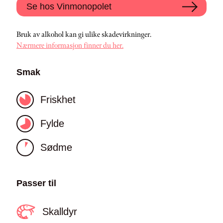
Se hos Vinmonopolet
Bruk av alkohol kan gi ulike skadevirkninger.
Nærmere informasjon finner du her.
Smak
Friskhet
Fylde
Sødme
Passer til
Skalldyr