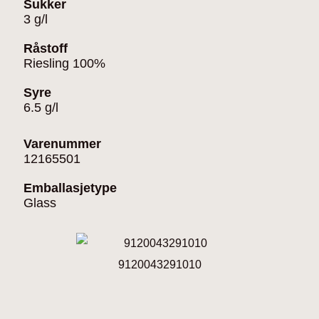
Sukker
3 g/l
Råstoff
Riesling 100%
Syre
6.5 g/l
Varenummer
12165501
Emballasjetype
Glass
9120043291010