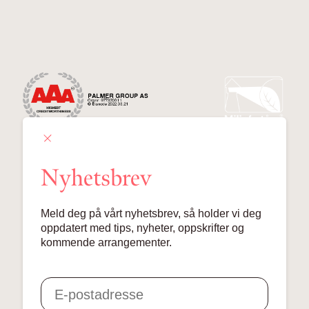
Nyhetsbrev
Palmer Group AS
Meld deg på vårt nyhetsbrev, så holder vi deg
Lille Grensen 7, 0159 Oslo
oppdatert med tips, nyheter, oppskrifter og
kommende arrangementer.
© 2024 Palmer Group AS