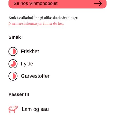
Se hos Vinmonopolet
Bruk av alkohol kan gi ulike skadevirkninger.
Nærmere informasjon finner du her.
Smak
Friskhet
Fylde
Garvestoffer
Passer til
Lam og sau