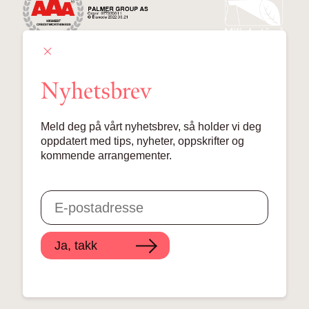
Nyhetsbrev
Palmer Group AS
Meld deg på vårt nyhetsbrev, så holder vi deg
Lille Grensen 7, 0159 Oslo
oppdatert med tips, nyheter, oppskrifter og
kommende arrangementer.
© 2024 Palmer Group AS
Ja, takk