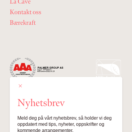
La Cave
Kontakt oss
Bærekraft
Nyhetsbrev
Palmer Group AS
Meld deg på vårt nyhetsbrev, så holder vi deg
Lille Grensen 7, 0159 Oslo
oppdatert med tips, nyheter, oppskrifter og
kommende arrangementer.