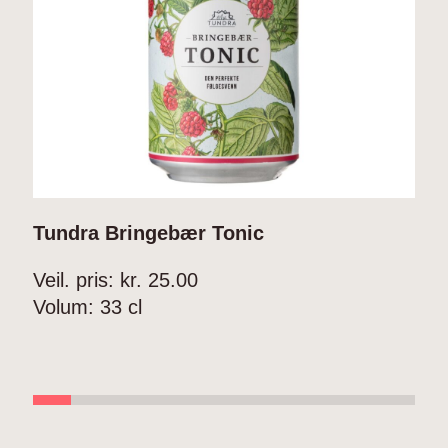
Tundra Bringebær Tonic
T
Veil. pris: kr.
25.00
V
Volum:
33 cl
V