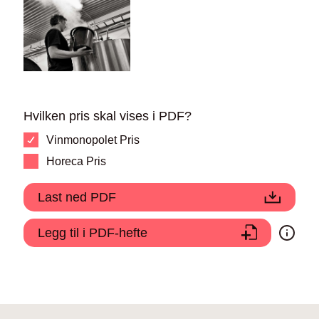
Hvilken pris skal vises i PDF?
Vinmonopolet Pris
Horeca Pris
Last ned PDF
Legg til i PDF-hefte