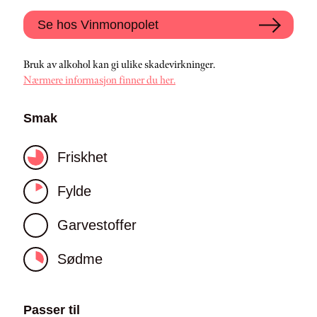
Se hos Vinmonopolet
Bruk av alkohol kan gi ulike skadevirkninger.
Nærmere informasjon finner du her.
Smak
Friskhet
Fylde
Garvestoffer
Sødme
Passer til