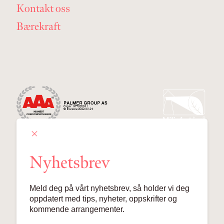
Kontakt oss
Bærekraft
Nyhetsbrev
Palmer Group AS
Meld deg på vårt nyhetsbrev, så holder vi deg
Lille Grensen 7, 0159 Oslo
oppdatert med tips, nyheter, oppskrifter og
kommende arrangementer.