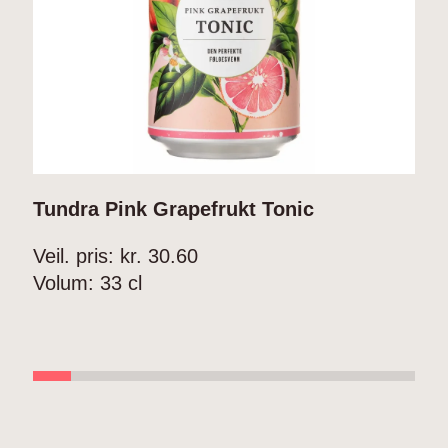
Tundra Pink Grapefrukt Tonic
T
Veil. pris: kr.
30.60
V
Volum:
33 cl
V