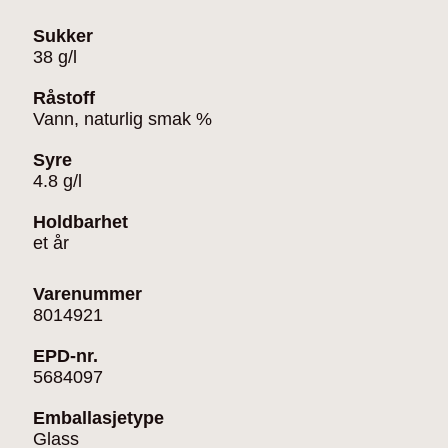
Sukker
38 g/l
Råstoff
Vann, naturlig smak %
Syre
4.8 g/l
Holdbarhet
et år
Varenummer
8014921
EPD-nr.
5684097
Emballasjetype
Glass